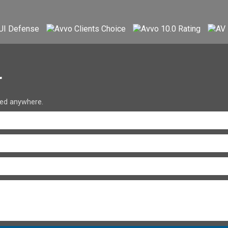
r
red anywhere.