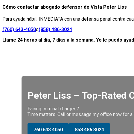
Cómo contactar abogado defensor de Vista Peter Liss
Para ayuda hábil, INMEDIATA con una defensa penal contra cualq
(760) 643-4050
o
(858) 486-3024
Llame 24 horas al día, 7 días a la semana. Yo le puedo ayud
Peter Liss – Top-Rated 
Facing criminal charges?
Time matters. Call or message my office now for a f
760.643.4050
858.486.3024