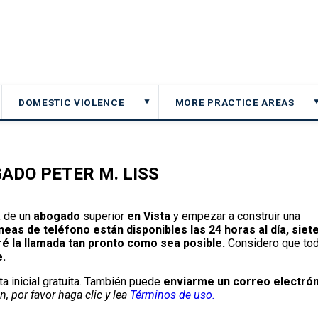
DOMESTIC VIOLENCE
MORE PRACTICE AREAS
▼
ADO PETER M. LISS
a
de un
abogado
superior
en Vista
y empezar a construir una
neas de teléfono están disponibles las 24 horas al día, siete
ré la llamada tan pronto como sea posible.
Considero que to
.
a inicial gratuita. También puede
enviarme un correo electrón
n, por favor haga clic y lea
Términos de uso.