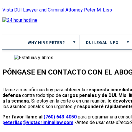
Vista DUI Lawyer and Criminal Attorney Peter M. Liss
Call
24-
hour
hotline
WHY HIRE PETER?
DUI LEGAL INFO
▼
▼
PÓNGASE EN CONTACTO CON EL ABOG
Llame a mis oficinas hoy para obtener la
respuesta inmediat
defensa
contra todo tipo de
cargos penales y de DUI. Mis lí
a la semana.
Si estoy en la corte o en una reunión,
le devolve
los asuntos penales son urgentes y
responderé rápidamente
Por favor llame al
(760) 643-4050
para programar una consult
peterliss@vistacriminallaw.com
-Antes de
usar esta direcció