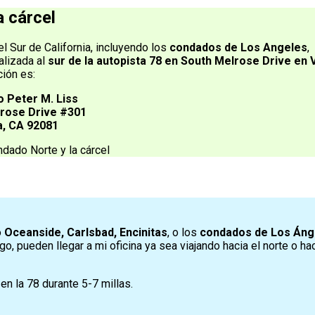
a cárcel
el Sur de California, incluyendo los
condados de Los Angeles
,
calizada al
sur de la autopista 78 en South Melrose Drive en V
ción es:
 Peter M. Liss
lrose Drive #301
a, CA 92081
o
Oceanside, Carlsbad, Encinitas
, o los
condados de Los Áng
, pueden llegar a mi oficina ya sea viajando hacia el norte o hac
n la 78 durante 5-7 millas.