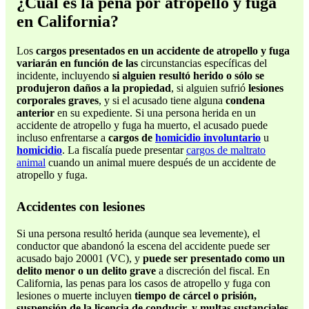
¿Cuál es la pena por atropello y fuga
en California?
Los
cargos presentados en un accidente de atropello y fuga
variarán en función de las
circunstancias específicas del
incidente, incluyendo
si alguien resultó herido o sólo se
produjeron daños a la propiedad
, si alguien sufrió
lesiones
corporales graves
, y si el acusado tiene alguna
condena
anterior
en su expediente. Si una persona herida en un
accidente de atropello y fuga ha muerto, el acusado puede
incluso enfrentarse a
cargos de
homicidio involuntario
u
homicidio
. La fiscalía puede presentar
cargos de maltrato
animal
cuando un animal muere después de un accidente de
atropello y fuga.
Accidentes con lesiones
Si una persona resultó herida (aunque sea levemente), el
conductor que abandonó la escena del accidente puede ser
acusado bajo 20001 (VC), y
puede ser presentado como un
delito menor o un delito grave
a discreción del fiscal. En
California, las penas para los casos de atropello y fuga con
lesiones o muerte incluyen
tiempo de cárcel o prisión,
suspensión de la licencia de conducir, y multas sustanciales
,