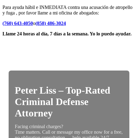
Para ayuda hábil e INMEDIATA contra una acusación de atropello
y fuga , por favor llame a mi oficina de abogados:
(760) 643-4050
o
(858) 486-3024
Llame 24 horas al día, 7 días a la semana. Yo lo puedo ayudar.
Peter Liss – Top-Rated
Criminal Defense
Attorney
Facing criminal charges?
Time matters. Call or message my office now for a free,
no obligation consultation — help available 24/7.