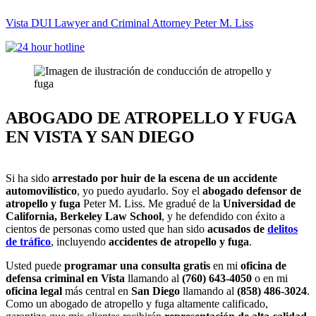
Vista DUI Lawyer and Criminal Attorney Peter M. Liss
Call
24-
hour
hotline
ABOGADO DE ATROPELLO Y FUGA
EN VISTA Y SAN DIEGO
Si ha sido
arrestado por huir de la escena de un accidente
automovilístico
, yo puedo ayudarlo. Soy el
abogado defensor de
atropello y fuga
Peter M. Liss. Me gradué de la
Universidad de
California, Berkeley Law School
, y he defendido con éxito a
cientos de personas como usted que han sido
acusados de
delitos
de tráfico
, incluyendo
accidentes de atropello y fuga
.
Usted puede
programar una consulta gratis
en mi
oficina de
defensa criminal en Vista
llamando al
(760) 643-4050
o en mi
oficina legal
más central en
San Diego
llamando al
(858) 486-3024
.
Como un abogado de atropello y fuga altamente calificado,